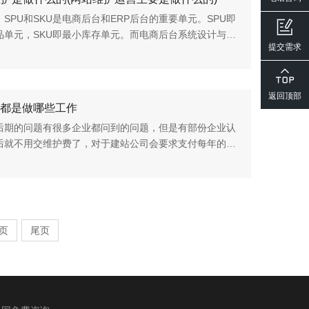
SPU和SKU是电商后台和ERP后台的重要单元。SPU即
品单元，SKU即最小库存单元。而电商后台系统设计与
提交需求
统设计有所不同，单纯地借助电商后台管理系统设计，将导
上有...
返回顶部
都是做哪些工作
后期的问题有很多企业都问到的问题，但是有部份企业认
后就不用交维护费了，对于建站公司会要求支付每年的维
有些人觉得这个网站做完了，怎么还需要每年都交费呢？
理吗？其实，网站...
页
尾页