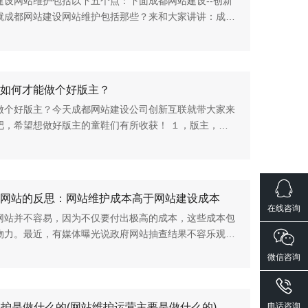
建设网站维护包括以下五个点：下面成都网站建设--创新
就成都网站建设网站维护包括那些？来和大家讲讲：成都
--创新互联小编讲第（1）：服务器及相关软件的维护，
的问题进行评估，制...
如何才能做个好版主？
做个好版主？今天成都网站建设公司创新互联就带大家来
吧，希望想做好版主的童鞋们有所收获！ １，版主，并
而是一种坚持和责任。 ２，版主的首要工作并不
而是引导网友进行讨...
网站的反思：网站维护成本高于网站建设成本
在线咨询
网站并不容易，因为不仅要付出极高的成本，这些成本包
物力。最近，有媒体曝光说政府网站抽查结果不容乐观，
甚至超过6年未曾更新，究其原因，政府网站不更网被网
微信咨询
政"，但成都网站建设...
维护是做什么的(网站维护运营主要是做什么的)
电话咨询