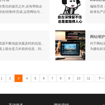
有责任的做完之外,还有帮助企
编辑导语：
的好的制作完成,运营网站与建
标准化产
大家讲一下如何进行网站维护：
ERP系
致ERP设计
网站维护
源源不断地提供最及时的信息。
对于网站
现上面全是几年前的信息，到搜
为建站好
资料，也许就再也没有人去登录
护费用，
这样收费合
1
2
3
4
5
6
7
8
9
10
11
下一