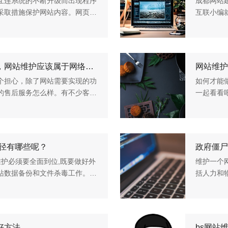
互连系统的不断升级而出现程序
成都网站
采取措施保护网站内容。网页内
互联小编
站内容的更新、内外优化、服务
网站建设
对可能出现
网站维护一般都是怎么收费的，网站维护应该属于网络公司还是自己维护呢
网站维护
个担心，除了网站需要实现的功
如何才能
的售后服务怎么样。有不少客户
一起看看
好就产生很大的问题，其实在售
不是一种荣耀，
是删水文，
途径有哪些呢？
政府僵尸
护必须要全面到位,既要做好外
维护一个
站数据备份和文件杀毒工作。一
括人力和
录外套一层目录, 这样不仅有效
有的网站
友指责"懒
好方法
bs网站