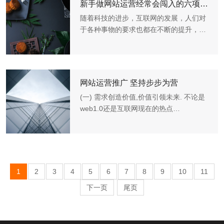
新手做网站运营经常会闯入的六项误区
随着科技的进步，互联网的发展，人们对
于各种事物的要求也都在不断的提升，如
今网站运营已经没有之前那么好做，随着
网站建设的不断增加，市场竞争急剧加
强，如今想要运营好一个网站真的很难，
需要注意的事项有很多，...
网站运营推广 坚持步步为营
(一) 需求创造价值,价值引领未来. 不论是
web1.0还是互联网现在的热点
sns,web2.0等.都是以满足,创造,引导用户
需求为主。创造内容的同时,分析预测用户
习惯,满足用户需求,以求提高用户量.SNS
目前的局面是,群雄割据,前...
1
2
3
4
5
6
7
8
9
10
11
下一页
尾页