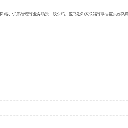
预测和客户关系管理等业务场景，沃尔玛、亚马逊和家乐福等零售巨头都采用了