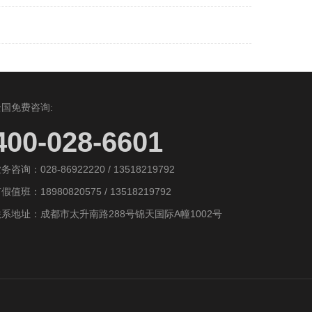
全国免费咨询:
400-028-6601
务咨询：028-86922220 / 13518219792
假值班：18980820575 / 13518219792
联系地址：成都市太升南路288号锦天国际A幢1002号