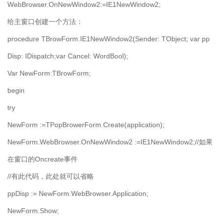
WebBrowser.OnNewWindow2:=IE1NewWindow2;
给主窗口创建一个方法：
procedure TBrowForm.IE1NewWindow2(Sender: TObject; var pp
Disp: IDispatch;var Cancel: WordBool);
Var NewForm:TBrowForm;
begin
try
NewForm :=TPopBrowerForm.Create(application);
NewForm.WebBrowser.OnNewWindow2 :=IE1NewWindow2;//如果
在窗口的Oncreate事件
//有此代码，此处就可以省略
ppDisp := NewForm.WebBrowser.Application;
NewForm.Show;