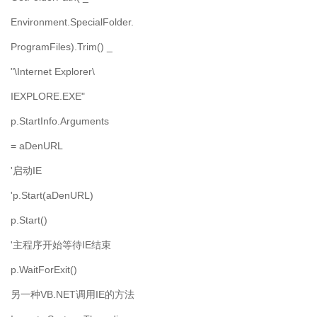
Environment.SpecialFolder.
ProgramFiles).Trim() _
"\Internet Explorer\
IEXPLORE.EXE"
p.StartInfo.Arguments
= aDenURL
'启动IE
'p.Start(aDenURL)
p.Start()
'主程序开始等待IE结束
p.WaitForExit()
另一种VB.NET调用IE的方法