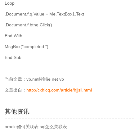
Loop
.Document.f.q.Value = Me.TextBox1.Text
.Document.f.btng.Click()
End With
MsgBox("completed.")
End Sub
当前文章：vb.net控制ie net vb
文章出自：
http://cxhlcq.com/article/hjjsii.html
其他资讯
oracle如何关联表 sql怎么关联表