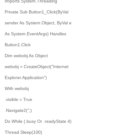
Imports System.Threading
Private Sub Button1_Click(ByVal
sender As System.Object, ByVal e
As System.EventArgs) Handles
Button1.Click
Dim webobj As Object
webobj = CreateObject("Internet
Explorer.Application")
With webobj
.visible = True
.Navigate2(";)
Do While (.busy Or .readyState 4)
Thread.Sleep(100)