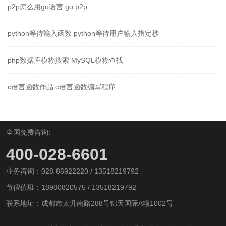
p2p怎么用go语言 go p2p
python等待输入函数 python等待用户输入指定秒
php数据库模糊搜索 MySQL模糊查找
c语言函数作品 c语言函数编写程序
全国免费咨询:
400-028-6601
业务咨询：028-86922220 / 13518219792
节假值班：18980820575 / 13518219792
联系地址：成都市太升南路288号锦天国际A幢1002号