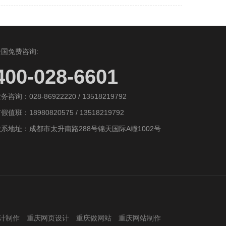
全国免费咨询:
400-028-6601
务咨询：028-86922220 / 13518219792
假值班：18980820575 / 13518219792
联系地址：成都市太升南路288号锦天国际A幢1002号
计制作
重庆网页设计
重庆做网站
重庆网站制作